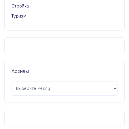
Стройка
Туризм
Архивы
А
р
х
и
в
ы