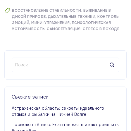
ВОССТАНОВЛЕНИЕ СТАБИЛЬНОСТИ
ВЫЖИВАНИЕ В
ДИКОЙ ПРИРОДЕ
ДЫХАТЕЛЬНЫЕ ТЕХНИКИ
КОНТРОЛЬ
ЭМОЦИЙ
МИНИ-УПРАЖНЕНИЯ
ПСИХОЛОГИЧЕСКАЯ
УСТОЙЧИВОСТЬ
САМОРЕГУЛЯЦИЯ
СТРЕСС В ПОХОДЕ
Н
а
й
т
и
:
Свежие
записи
Астраханская область: секреты идеального
отдыха и рыбалки на Нижней Волге
Промокод «Яндекс Еда»: где взять и как применить
без ошибок