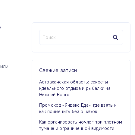
е
Н
а
й
т
и
 или
:
Свежие
записи
Астраханская область: секреты
идеального отдыха и рыбалки на
Нижней Волге
Промокод «Яндекс Еда»: где взять и
как применить без ошибок
Как организовать ночлег при плотном
тумане и ограниченной видимости