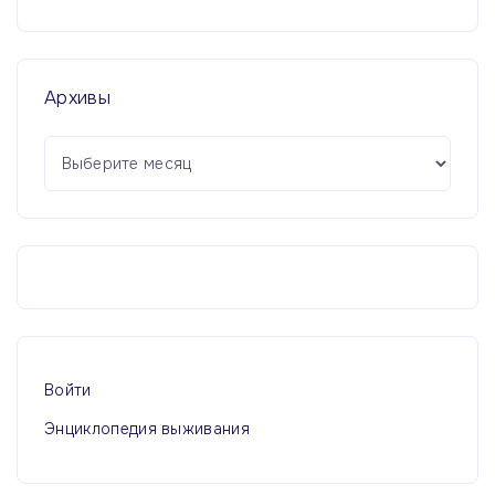
Архивы
А
р
х
и
в
ы
Войти
Энциклопедия выживания