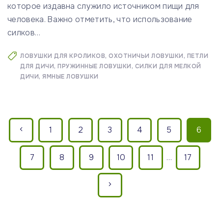
которое издавна служило источником пищи для
человека. Важно отметить, что использование
силков
…
ЛОВУШКИ ДЛЯ КРОЛИКОВ
ОХОТНИЧЬИ ЛОВУШКИ
ПЕТЛИ
ДЛЯ ДИЧИ
ПРУЖИННЫЕ ЛОВУШКИ
СИЛКИ ДЛЯ МЕЛКОЙ
ДИЧИ
ЯМНЫЕ ЛОВУШКИ
П
П
1
2
3
4
5
6
а
р
г
7
8
9
10
11
…
17
и
е
С
н
д
а
л
ы
ц