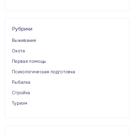
а
и
н
ц
и
Рубрики
а
Выживание
ц
Охота
а
Первая помощь
Психологическая подготовка
Рыбалка
Стройка
Туризм