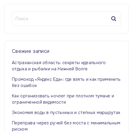
е
и
д
Н
я
д
а
у
з
й
у
т
а
щ
и
ю
п
:
а
Свежие
записи
и
щ
я
Астраханская область: секреты идеального
с
отдыха и рыбалки на Нижней Волге
а
е
с
Промокод «Яндекс Еда»: где взять и как применить
я
й
без ошибок
т
с
Как организовать ночлег при плотном тумане и
р
ограниченной видимости
т
Экономия воды в пустынных и степных маршрутах
а
р
Переправа через ручей без моста с минимальным
н
риском